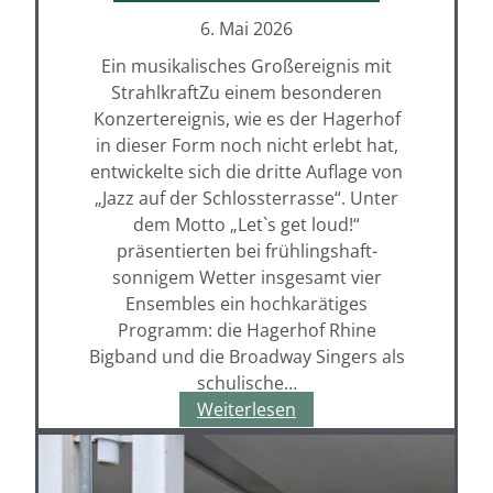
6. Mai 2026
Ein musikalisches Großereignis mit
StrahlkraftZu einem besonderen
Konzertereignis, wie es der Hagerhof
in dieser Form noch nicht erlebt hat,
entwickelte sich die dritte Auflage von
„Jazz auf der Schlossterrasse“. Unter
dem Motto „Let`s get loud!“
präsentierten bei frühlingshaft-
sonnigem Wetter insgesamt vier
Ensembles ein hochkarätiges
Programm: die Hagerhof Rhine
Bigband und die Broadway Singers als
schulische…
Jazz
Weiterlesen
auf
der
Schlossterrasse