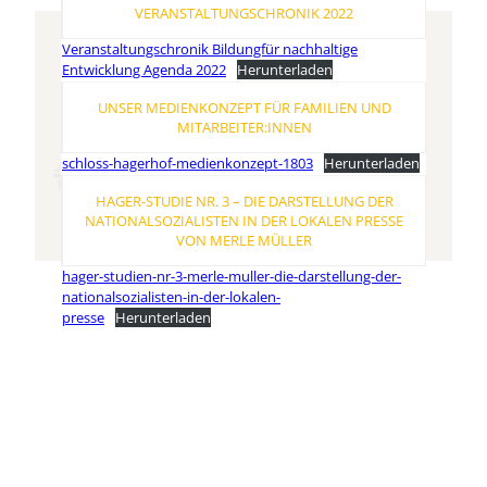
VERANSTALTUNGSCHRONIK 2022
Veranstaltungschronik Bildungfür nachhaltige
Entwicklung Agenda 2022
Herunterladen
UNSER MEDIENKONZEPT FÜR FAMILIEN UND
MITARBEITER:INNEN
schloss-hagerhof-medienkonzept-1803
Herunterladen
HAGER-STUDIE NR. 3 – DIE DARSTELLUNG DER
NATIONALSOZIALISTEN IN DER LOKALEN PRESSE
VON MERLE MÜLLER
hager-studien-nr-3-merle-muller-die-darstellung-der-
nationalsozialisten-in-der-lokalen-
presse
Herunterladen