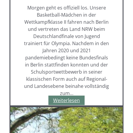
Morgen geht es offiziell los. Unsere
Basketball-Mädchen in der
Wettkampfklasse II fahren nach Berlin
und vertreten das Land NRW beim
Deutschlandfinale von Jugend
trainiert für Olympia. Nachdem in den
Jahren 2020 und 2021
pandemiebedingt keine Bundesfinals
in Berlin stattfinden konnten und der
Schulsportwettbewerb in seiner
klassischen Form auch auf Regional-
und Landesebene beinahe vollständig
zum…
Berlin,
Weiterlesen
Berlin,
wir
fahren
nach