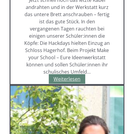
andrahten und in der Werkstatt kurz
das untere Brett anschrauben – fertig
ist das gute Stück. In den
vergangenen Tagen rauchten bei
einigen unserer Schüler:innen die
Köpfe: Die Hackdays hielten Einzug an
Schloss Hagerhof. Beim Projekt Make
your School – Eure Ideenwerkstatt
können und sollen Schüler:innen ihr
schulisches Umfeld…
Make
Weiterlesen
your
School
–
Hackdays
am
Hagerhof:
In