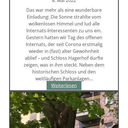
8. Mai 2022
Das war mehr als eine wunderbare
Einladung: Die Sonne strahlte vom
wolkenlosen Himmel und lud alle
Internats-Interessenten zu uns ein.
Gestern hatten wir Tag des offenen
Internats, der seit Corona erstmalig
wieder in (fast) alter Gewohnheit
ablief – und Schloss Hagerhof durfte
zeigen, was in ihm steckt. Neben dem
historischen Schloss und den
weitläufigen Parkanlagen…
Tag
Weiterlesen
des
offenen
Internats
–
Schloss
Hagerhof