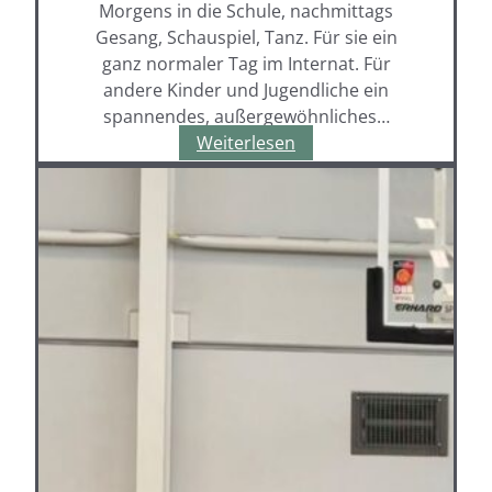
Morgens in die Schule, nachmittags
Gesang, Schauspiel, Tanz. Für sie ein
ganz normaler Tag im Internat. Für
andere Kinder und Jugendliche ein
spannendes, außergewöhnliches…
Super
Weiterlesen
RTL
zeigt
einen
(nicht
ganz)
normalen
Tag
im
Internat
–
Petra
Frisch
verbindet