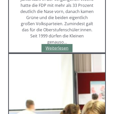
hatte die FDP mit mehr als 33 Prozent
deutlich die Nase vorn, danach kamen
Grüne und die beiden eigentlich
großen Volksparteien. Zumindest galt
das für die Oberstufenschüler:innen.
Seit 1999 dürfen die Kleinen
genauso…
Juniorwahl
Weiterlesen
am
Hagerhof
–
FDP
hat
die
Nase
vorn