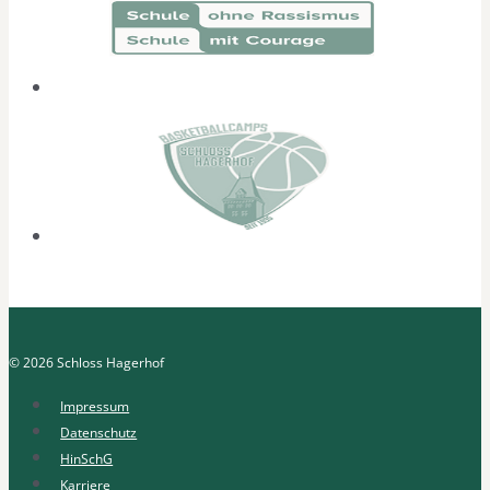
© 2026 Schloss Hagerhof
Impressum
Datenschutz
HinSchG
Karriere