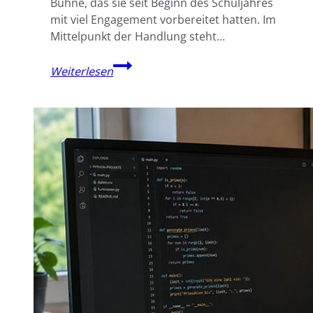
Bühne, das sie seit Beginn des Schuljahres
mit viel Engagement vorbereitet hatten. Im
Mittelpunkt der Handlung steht…
Mitternacht
Weiterlesen
auf
Schauerstein