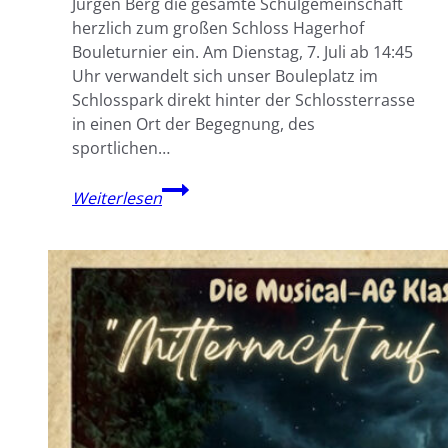
Jürgen Berg die gesamte Schulgemeinschaft
herzlich zum großen Schloss Hagerhof
Bouleturnier ein. Am Dienstag, 7. Juli ab 14:45
Uhr verwandelt sich unser Bouleplatz im
Schlosspark direkt hinter der Schlossterrasse
in einen Ort der Begegnung, des
sportlichen…
Schloss
Weiterlesen
Hagerhof
lädt
ein
zum
Bouleturnier