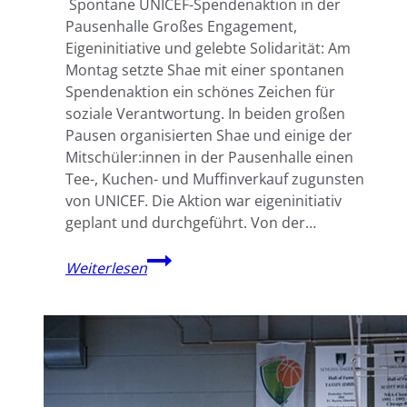
Spontane UNICEF-Spendenaktion in der
Pausenhalle Großes Engagement,
Eigeninitiative und gelebte Solidarität: Am
Montag setzte Shae mit einer spontanen
Spendenaktion ein schönes Zeichen für
soziale Verantwortung. In beiden großen
Pausen organisierten Shae und einige der
Mitschüler:innen in der Pausenhalle einen
Tee-, Kuchen- und Muffinverkauf zugunsten
von UNICEF. Die Aktion war eigeninitiativ
geplant und durchgeführt. Von der…
Lesen,
Weiterlesen
um
Bildung
zu
ermöglichen