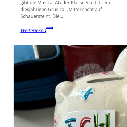
gibt die Musical-AG der Klasse 5 mit ihrem
diesjährigen Grusical „Mitternacht auf
Schauerstein“. Die…
Grusel,
Weiterlesen
Humor
und
jede
Menge
Spielfreude